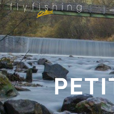
H
PETI