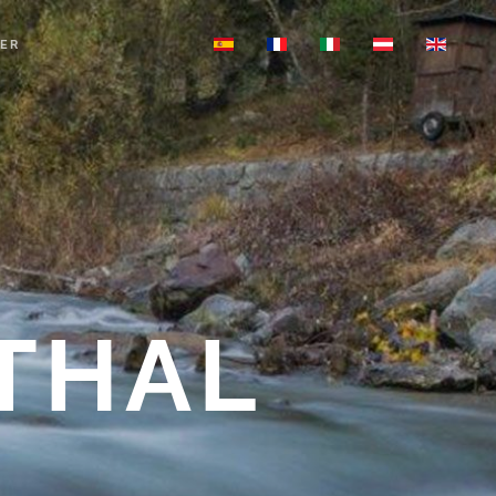
ER
 THAL