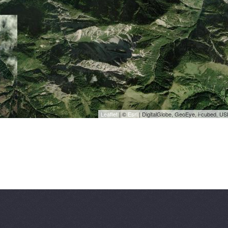
Leaflet
| ©
Esri
| DigitalGlobe, GeoEye, i-cubed, U