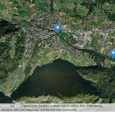
Leaflet
| ©
Esri
| DigitalGlobe, GeoEye, i-cubed, USDA, USGS, AEX, Getmapping,
Aerogrid, IGN, IGP, swisstopo, and the GIS User Community