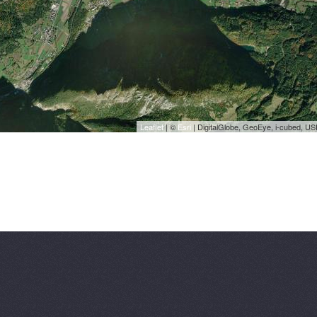
Leaflet
| ©
Esri
| DigitalGlobe, GeoEye, i-cubed, U